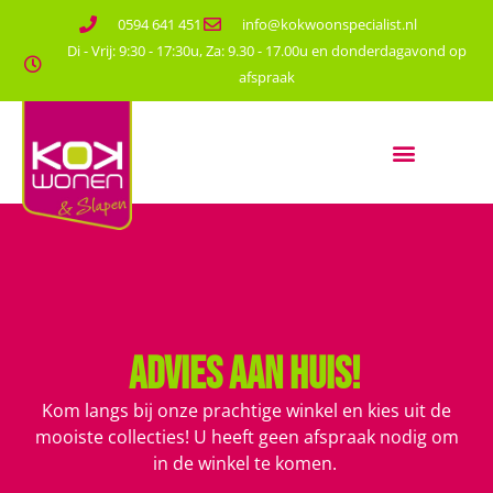
0594 641 451
info@kokwoonspecialist.nl
Di - Vrij: 9:30 - 17:30u, Za: 9.30 - 17.00u en donderdagavond op
afspraak
Advies aan huis!
Kom langs bij onze prachtige winkel en kies uit de
mooiste collecties! U heeft geen afspraak nodig om
in de winkel te komen.